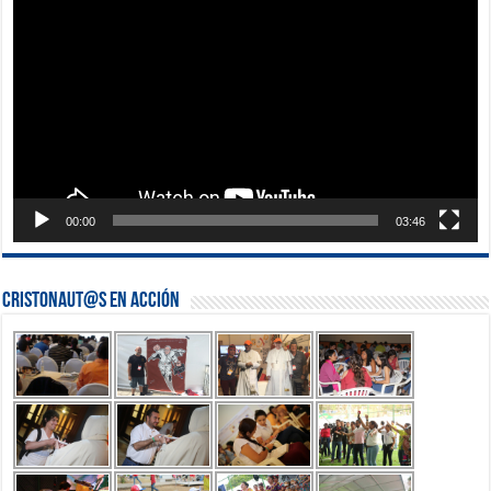
de
vídeo
00:00
03:46
Cristonaut@s en Acción