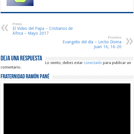
Previo
El Video del Papa – Cristianos de
África – Mayo 2017
Proximo
Evangelio del día – Lectio Divina
Juan 16, 16-20
Deja una respuesta
Lo siento, debes estar
conectado
para publicar un
comentario.
Fraternidad Ramón Pané
Reproductor
de
vídeo