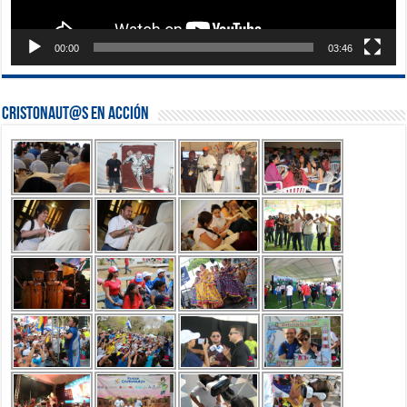
00:00
03:46
Cristonaut@s en Acción