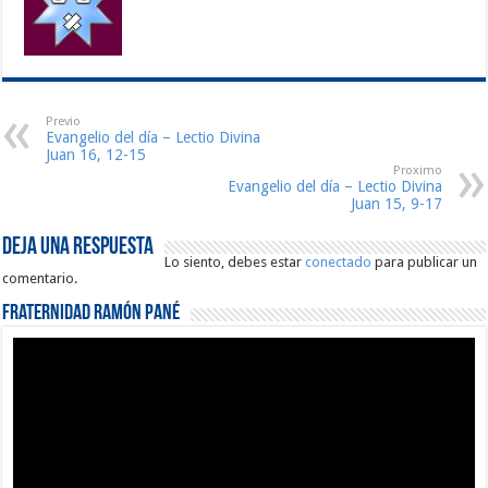
Previo
Evangelio del día – Lectio Divina
Juan 16, 12-15
Proximo
Evangelio del día – Lectio Divina
Juan 15, 9-17
Deja una respuesta
Lo siento, debes estar
conectado
para publicar un
comentario.
Fraternidad Ramón Pané
Reproductor
de
vídeo