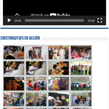
00:00
03:46
Cristonaut@s en Acción