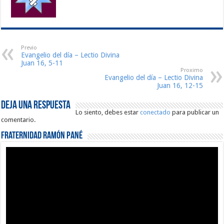
Previo
Evangelio del día – Lectio Divina
Juan 16, 5-11
Proximo
Evangelio del día – Lectio Divina
Juan 16, 12-15
Deja una respuesta
Lo siento, debes estar
conectado
para publicar un
comentario.
Fraternidad Ramón Pané
Reproductor
de
vídeo