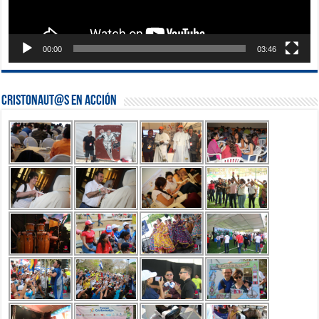
00:00
03:46
Cristonaut@s en Acción