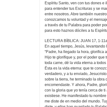
Espíritu Santo, ven con tus dones e 
para entender tus Escrituras y se man
entre nosotros. Abre también nuestr
conozcamos tu voluntad y el mensaj
a través de tu Palabra para poder pon
para esto haznos dóciles a tu Espíri
LECTURA BÍBLICA: JUAN 17, 1-11
En aquel tiempo, Jesús, levantando los
“Padre, ha llegado la hora, glorifica a
Hijo te glorifique y, por el poder que
toda carne, dé la vida eterna a todos 
Ésta es la vida eterna: que te conozc
verdadero, y a tu enviado, Jesucristo.
sobre la tierra, he terminado la obra
encomendaste. Y ahora, Padre, glorif
con la gloria que yo tenía cerca de t
existiese. He manifestado tu nombre
me diste de en medio del mundo. Tuy
diste, y ellos han guardado tu Palab