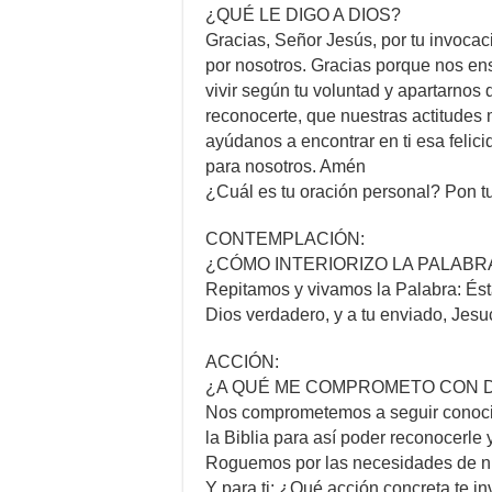
¿QUÉ LE DIGO A DIOS?
Gracias, Señor Jesús, por tu invocac
por nosotros. Gracias porque nos en
vivir según tu voluntad y apartarnos
reconocerte, que nuestras actitudes 
ayúdanos a encontrar en ti esa felic
para nosotros. Amén
¿Cuál es tu oración personal? Pon tu
CONTEMPLACIÓN:
¿CÓMO INTERIORIZO LA PALABR
Repitamos y vivamos la Palabra: Ésta
Dios verdadero, y a tu enviado, Jesuc
ACCIÓN:
¿A QUÉ ME COMPROMETO CON D
Nos comprometemos a seguir conoci
la Biblia para así poder reconocerle 
Roguemos por las necesidades de nu
Y para ti: ¿Qué acción concreta te in