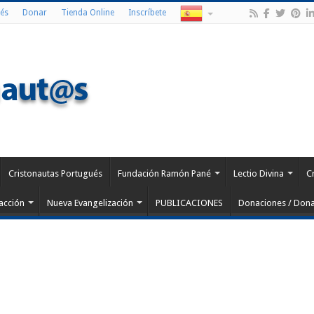
és
Donar
Tienda Online
Inscríbete
Cristonautas Portugués
Fundación Ramón Pané
Lectio Divina
C
acción
Nueva Evangelización
PUBLICACIONES
Donaciones / Dona