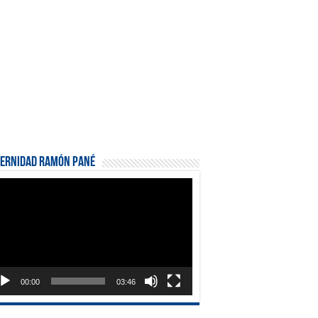
ternidad Ramón Pané
roductor
eo
00:00
03:46