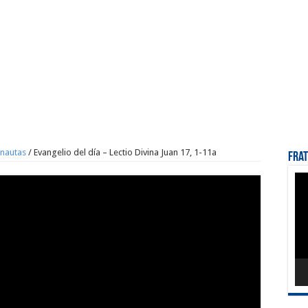
onautas
/
Evangelio del día – Lectio Divina Juan 17, 1-11a
Fra
Rep
de
víd