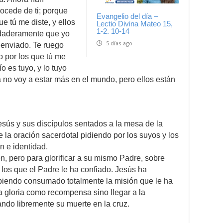
ocede de ti; porque
Evangelio del día –
e tú me diste, y ellos
Lectio Divina Mateo 15,
1-2. 10-14
rdaderamente que yo
5 días ago
s enviado. Te ruego
o por los que tú me
ío es tuyo, y lo tuyo
Ya no voy a estar más en el mundo, pero ellos están
esús y sus discípulos sentados a la mesa de la
 la oración sacerdotal pidiendo por los suyos y los
n e identidad.
ón, pero para glorificar a su mismo Padre, sobre
a los que el Padre le ha confiado. Jesús ha
habiendo consumado totalmente la misión que le ha
a gloria como recompensa sino llegar a la
ndo libremente su muerte en la cruz.