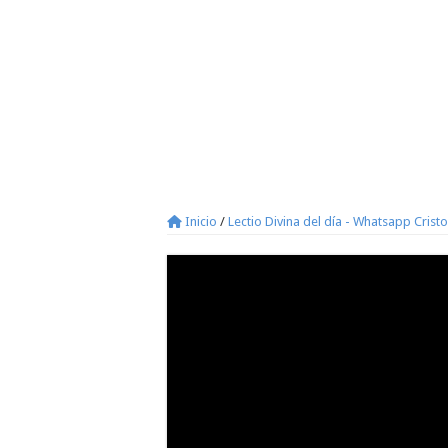
Inicio
/
Lectio Divina del día - Whatsapp Crist