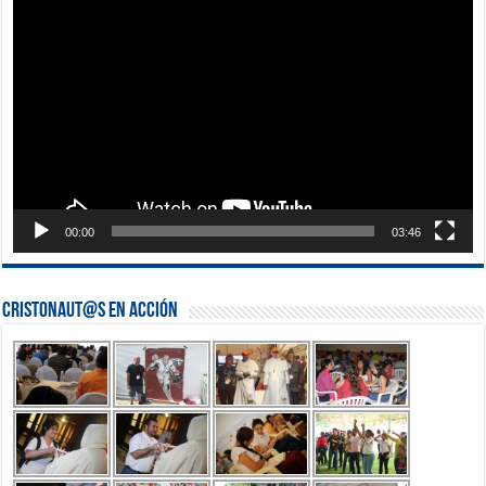
de
vídeo
00:00
03:46
Cristonaut@s en Acción