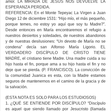
amor. LA MIRADA DE JESÚS NOS DEVUELVE LA
ESPERANZA PERDIDA.
REFERENCIA: En el Monte Tepeyac La Virgen a Juan
Diego 12 de diciembre 1531: “Hijo mío, el más pequeño,
porque temes, no estoy yo aquí que soy tu Madre?”.
Desde entonces en María encontraremos el refugio a
nuestros desiertos y soledades, de nuestros abandonos
y de nuestras desilusiones: “Un devoto de María no se
condena” decía san Alfonso María Ligorio. EL
VERDADERO DISCÍPULO DE CRISTO TIENE
MADRE, el cristiano tiene Madre. Una madre cuida a su
hijo hasta el fin, porque ama a su hijo hasta el fin y no
deje que se pierda. (P. FRANCISCO). La convicción de
la comunidad Juanica es esta, con la Madre estamos
seguros de mantenernos en el camino de la gracia y de
la salvación.
(ESTA NOTA ES SOLO PARA LOS ESTUDIOSOS)
1. ¿QUÉ SE ENTIENDE POR DISCÍPULO? “Discípulo
es aquel que siendo llamado por Jesucristo (llamada