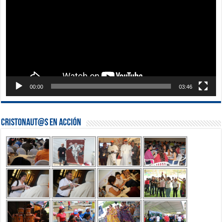
00:00
03:46
Cristonaut@s en Acción