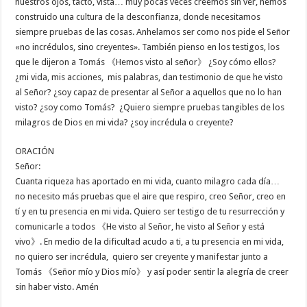
nuestros ojos, tacto, vista… muy pocas veces creemos sin ver, hemos
construido una cultura de la desconfianza, donde necesitamos
siempre pruebas de las cosas. Anhelamos ser como nos pide el Señor
«no incrédulos, sino creyentes». También pienso en los testigos, los
que le dijeron a Tomás 《Hemos visto al señor》 ¿Soy cómo ellos?
¿mi vida, mis acciones, mis palabras, dan testimonio de que he visto
al Señor? ¿soy capaz de presentar al Señor a aquellos que no lo han
visto? ¿soy como Tomás? ¿Quiero siempre pruebas tangibles de los
milagros de Dios en mi vida? ¿soy incrédula o creyente?
ORACIÓN
Señor:
Cuanta riqueza has aportado en mi vida, cuanto milagro cada día…
no necesito más pruebas que el aire que respiro, creo Señor, creo en
tí y en tu presencia en mi vida. Quiero ser testigo de tu resurrección y
comunicarle a todos 《He visto al Señor, he visto al Señor y está
vivo》. En medio de la dificultad acudo a ti, a tu presencia en mi vida,
no quiero ser incrédula, quiero ser creyente y manifestar junto a
Tomás 《Señor mío y Dios mío》 y así poder sentir la alegría de creer
sin haber visto. Amén