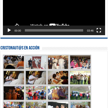
00:00
03:46
Cristonaut@s en Acción