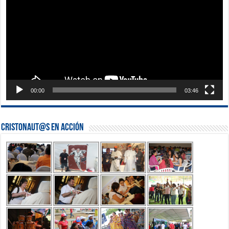
00:00
03:46
Cristonaut@s en Acción