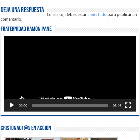
Deja una respuesta
Lo siento, debes estar
conectado
para publicar un
comentario.
Fraternidad Ramón Pané
Reproductor
de
vídeo
00:00
03:46
Cristonaut@s en Acción