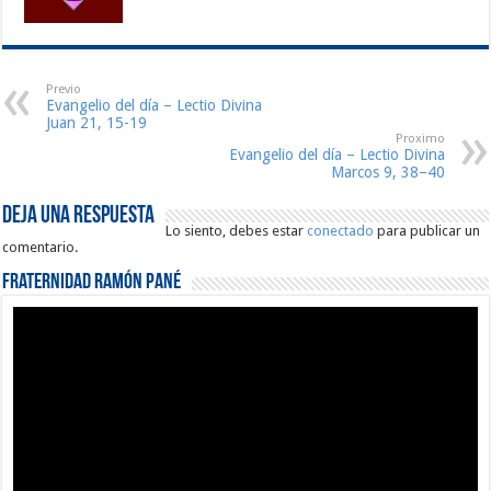
Previo
Evangelio del día – Lectio Divina
Juan 21, 15-19
Proximo
Evangelio del día – Lectio Divina
Marcos 9, 38–40
Deja una respuesta
Lo siento, debes estar
conectado
para publicar un
comentario.
Fraternidad Ramón Pané
Reproductor
de
vídeo