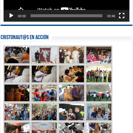
00:00
03:46
Cristonaut@s en Acción