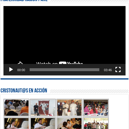
Reproductor
de
vídeo
00:00
03:46
Cristonaut@s en Acción