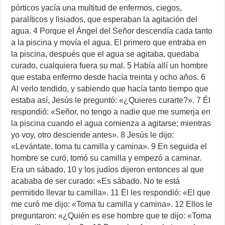
pórticos yacía una multitud de enfermos, ciegos,
paralíticos y lisiados, que esperaban la agitación del
agua. 4 Porque el Ángel del Señor descendía cada tanto
a la piscina y movía el agua. El primero que entraba en
la piscina, después que el agua se agitaba, quedaba
curado, cualquiera fuera su mal. 5 Había allí un hombre
que estaba enfermo desde hacía treinta y ocho años. 6
Al verlo tendido, y sabiendo que hacía tanto tiempo que
estaba así, Jesús le preguntó: «¿Quieres curarte?». 7 Él
respondió: «Señor, no tengo a nadie que me sumerja en
la piscina cuando el agua comienza a agitarse; mientras
yo voy, otro desciende antes». 8 Jesús le dijo:
«Levántate, toma tu camilla y camina». 9 En seguida el
hombre se curó, tomó su camilla y empezó a caminar.
Era un sábado, 10 y los judíos dijeron entonces al que
acababa de ser curado: «Es sábado. No te está
permitido llevar tu camilla». 11 Él les respondió: «El que
me curó me dijo: «Toma tu camilla y camina». 12 Ellos le
preguntaron: «¿Quién es ese hombre que te dijo: «Toma