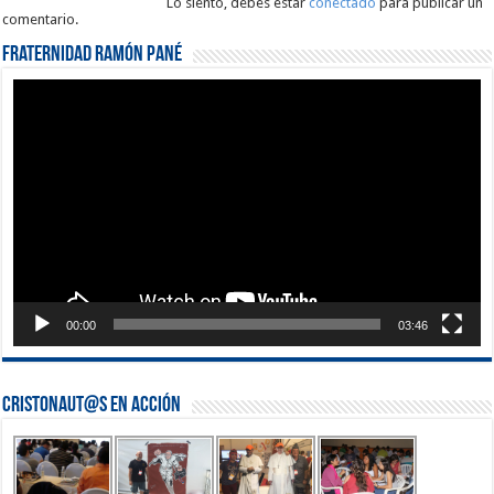
Lo siento, debes estar
conectado
para publicar un
comentario.
Fraternidad Ramón Pané
Reproductor
de
vídeo
00:00
03:46
Cristonaut@s en Acción