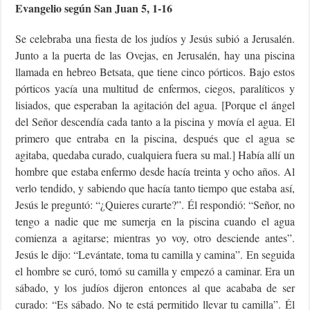
Evangelio según San Juan 5, 1-16
Se celebraba una fiesta de los judíos y Jesús subió a Jerusalén.
Junto a la puerta de las Ovejas, en Jerusalén, hay una piscina
llamada en hebreo Betsata, que tiene cinco pórticos. Bajo estos
pórticos yacía una multitud de enfermos, ciegos, paralíticos y
lisiados, que esperaban la agitación del agua. [Porque el ángel
del Señor descendía cada tanto a la piscina y movía el agua. El
primero que entraba en la piscina, después que el agua se
agitaba, quedaba curado, cualquiera fuera su mal.] Había allí un
hombre que estaba enfermo desde hacía treinta y ocho años. Al
verlo tendido, y sabiendo que hacía tanto tiempo que estaba así,
Jesús le preguntó: “¿Quieres curarte?”. Él respondió: “Señor, no
tengo a nadie que me sumerja en la piscina cuando el agua
comienza a agitarse; mientras yo voy, otro desciende antes”.
Jesús le dijo: “Levántate, toma tu camilla y camina”. En seguida
el hombre se curó, tomó su camilla y empezó a caminar. Era un
sábado, y los judíos dijeron entonces al que acababa de ser
curado: “Es sábado. No te está permitido llevar tu camilla”. Él