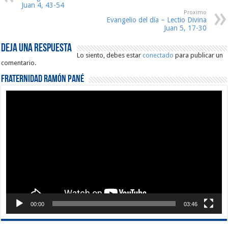
Juan 4, 43-54
Proximo
Evangelio del día – Lectio Divina
Juan 5, 17-30
Deja una respuesta
Lo siento, debes estar
conectado
para publicar un
comentario.
Fraternidad Ramón Pané
Reproductor
de
vídeo
00:00
03:46