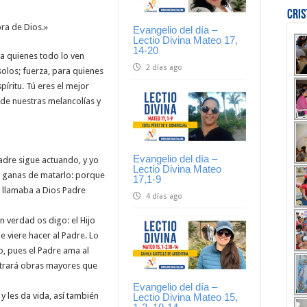
Cri
ra de Dios.»
Evangelio del día –
Lectio Divina Mateo 17,
14-20
ra quienes todo lo ven
2 días ago
solos; fuerza, para quienes
píritu. Tú eres el mejor
e nuestras melancolías y
Evangelio del día –
Padre sigue actuando, y yo
Lectio Divina Mateo
s ganas de matarlo: porque
17,1-9
 llamaba a Dios Padre
4 días ago
en verdad os digo: el Hijo
 viere hacer al Padre. Lo
o, pues el Padre ama al
ostrará obras mayores que
Evangelio del día –
y les da vida, así también
Lectio Divina Mateo 15,