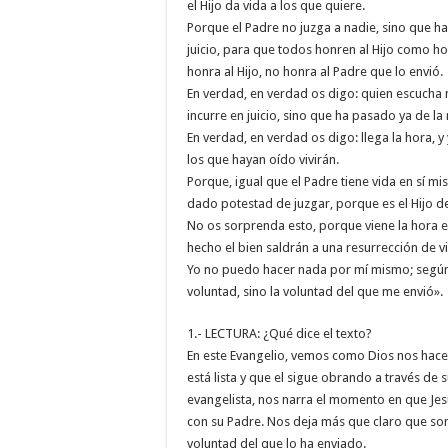
el Hijo da vida a los que quiere.
Porque el Padre no juzga a nadie, sino que ha
juicio, para que todos honren al Hijo como ho
honra al Hijo, no honra al Padre que lo envió.
En verdad, en verdad os digo: quien escucha m
incurre en juicio, sino que ha pasado ya de la 
En verdad, en verdad os digo: llega la hora, y 
los que hayan oído vivirán.
Porque, igual que el Padre tiene vida en sí mi
dado potestad de juzgar, porque es el Hijo d
No os sorprenda esto, porque viene la hora en
hecho el bien saldrán a una resurrección de vi
Yo no puedo hacer nada por mí mismo; según l
voluntad, sino la voluntad del que me envió».
1.- LECTURA: ¿Qué dice el texto?
En este Evangelio, vemos como Dios nos hace
está lista y que el sigue obrando a través de 
evangelista, nos narra el momento en que Jesú
con su Padre. Nos deja más que claro que son 
voluntad del que lo ha enviado.