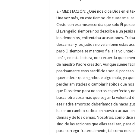
2.- MEDITACIÓN: ¿Qué nos dice Dios en el te
Una vez más, en este tiempo de cuaresma, s
Cristo con esa misericordia que solo Él posee
El Evangelio siempre nos describe a un Jesús 
los demonios, enfrentaba acusaciones. Trabaj
descansar y los judíos no veían bien estas acc
pero Él siempre se mantuvo fiel a la voluntad
Jesús, en esta lectura, nos recuerda que ten
de nuestro Padre creador. Aunque suene fácil
precisamente esos sacrificios son el proceso
quiere decir que signifique algo malo, ya qu
perder amistades o cambiar hábitos que nos 
que Dios tiene para nosotros es perfecto y nos
busca otra cosa más que seguir la voluntad d
ese Padre amoroso deberíamos de hacer gusto
hacer un cambio radical en nuestro actuar, e
demás y de los demás. Nosotros, como dice e
sino de las acciones que ellas realizan, para 
para corregir fraternalmente, tal como nos e