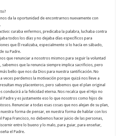
xto?
e nos da la oportunidad de encontrarnos nuevamente con
.
activo: curaba enfermos, predicaba la palabra, luchaba contra
aba todos los días y no dejaba días específicos para
iones que Él realizaba, especialmente si lo hacía en sábado,
 de su Padre.
emos que renunciar a nosotros mismos para seguir la voluntad
, sabemos que la renuncia siempre implica sacrificios, pero
 más bello que nos da Dios para nuestra santificación. No
e a veces perdemos la motivación porque quizá nos lleve a
resultan muy placenteros, pero sabemos que el plan original
 conducirá a la felicidad eterna. Nos recalca que el Hijo no
el Padre y es justamente eso lo que nosotros como hijos de
sos. Renunciar a todas esas cosas que nos alejan de su plan,
n nuestra forma de pensar, en nuestra forma de hablar con los
l Papa Francisco, no debemos hacer juicio de las personas,
discernir entre lo bueno y lo malo, para guiar, para enseñar,
nseña el Padre.