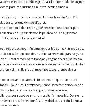
ra como el Padre le confía el juicio al Hijo. Nos habla de un juez
ronto para conducirnos a nuestro destino final: la
, trabajando y amando como verdaderos hijos de Dios. Ser
dades reales que vivimos día a día.
ar a la persona de Cristo?, ¿qué necesitamos cambiar para
os nuestra vida? ¿Anunciamos la palabra de Dios?, ¿somos
on día, tal como lo hace el Padre?
?
s y te bendecimos infinitamente por los dones y gracias que,
todo corazón, que nos des esa fuerza necesaria para seguirte
ón que realicemos, para trabajar y engrandecer tu Reino día
nunciar a todas esas cosas que nos alejan de ti y de tu voluntad
l bien y el mal. Haznos dignos hijos tuyos, dignos de ser
de anunciar tu palabra, la buena noticia que tienes para
o tu Hijo lo hizo. Permítenos, Señor, ser testimonio vivo de ti
 hablarles de las maravillas que nos has revelado.
uello que por nosotros mismos resultaría imposible. Dejaremos
nuestro corazón sea purificado y, dócil a tu acción, llegue a
janza del tuyo.