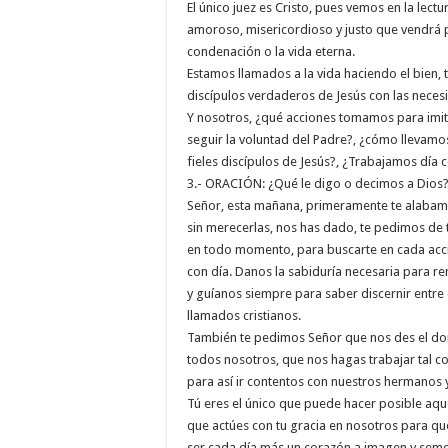
El único juez es Cristo, pues vemos en la lectu
amoroso, misericordioso y justo que vendrá p
condenación o la vida eterna.
Estamos llamados a la vida haciendo el bien
discípulos verdaderos de Jesús con las necesi
Y nosotros, ¿qué acciones tomamos para imit
seguir la voluntad del Padre?, ¿cómo llevam
fieles discípulos de Jesús?, ¿Trabajamos día c
3.- ORACIÓN: ¿Qué le digo o decimos a Dios
Señor, esta mañana, primeramente te alabamo
sin merecerlas, nos has dado, te pedimos de 
en todo momento, para buscarte en cada acci
con día. Danos la sabiduría necesaria para re
y guíanos siempre para saber discernir entre e
llamados cristianos.
También te pedimos Señor que nos des el don 
todos nosotros, que nos hagas trabajar tal com
para así ir contentos con nuestros hermanos y
Tú eres el único que puede hacer posible aq
que actúes con tu gracia en nosotros para que 
ser cada día más un corazón a imagen y seme