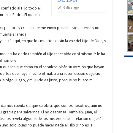
1-2. 10-14
6 días ago
 confiado al Hijo todo el
nran al Padre. El que no
i palabra y cree al que me envió posee la vida eterna y no
muerte a la vida.
ya está aquí, en que los muertos oirán la voz del Hijo de Dios, y
smo, así ha dado también al Hijo tener vida en sí mismo. Y le ha
el hombre.
 que los que están en el sepulcro oirán su voz: los que hayan
da; los que hayan hecho el mal, a una resurrección de juicio.
e oigo, juzgo, y mi juicio es justo, porque no busco mi
 darnos cuenta de que su obra, que somos nosotros, aún no
su gracia para salvarnos. Él no descansa. También, Juan, el
s nos revela algunos de los misterios de la relación de Jesús
uno solo, pues no puede hacer nada el Hijo si no es la