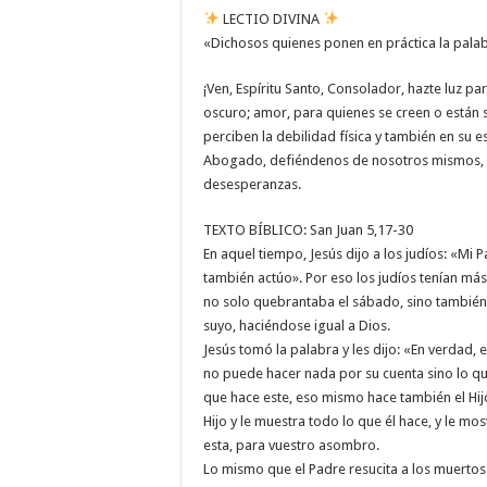
LECTIO DIVINA
«Dichosos quienes ponen en práctica la palab
¡Ven, Espíritu Santo, Consolador, hazte luz pa
oscuro; amor, para quienes se creen o están 
perciben la debilidad física y también en su es
Abogado, defiéndenos de nosotros mismos, d
desesperanzas.
TEXTO BÍBLICO: San Juan 5,17-30
En aquel tiempo, Jesús dijo a los judíos: «Mi 
también actúo». Por eso los judíos tenían má
no solo quebrantaba el sábado, sino también
suyo, haciéndose igual a Dios.
Jesús tomó la palabra y les dijo: «En verdad, 
no puede hacer nada por su cuenta sino lo que
que hace este, eso mismo hace también el Hij
Hijo y le muestra todo lo que él hace, y le m
esta, para vuestro asombro.
Lo mismo que el Padre resucita a los muertos 