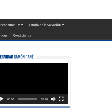
ristonautas TV
Historia de la Salvación
tions
Contáctanos
ternidad Ramón Pané
roductor
eo
00:00
03:46