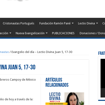
Cristonautas Portugués
Fundación Ramón Pané
Lectio Divina
C
acción
Nueva Evangelización
PUBLICACIONES
Donaciones / Dona
onautas
/
Evangelio del día – Lectio Divina Juan 5, 17-30
Fra
Rep
de
vina Juan 5, 17-30
víd
Artículos
Cebreros Campoy de México
Relacionados
io de hoy a través de la: