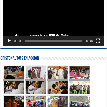
00:00
03:46
Cristonaut@s en Acción