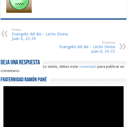
Previo
Evangelio del día – Lectio Divina
Juan 6, 22-29
Proximo
Evangelio del día – Lectio Divina
Juan 6, 30-35
Deja una respuesta
Lo siento, debes estar
conectado
para publicar un
comentario.
Fraternidad Ramón Pané
Reproductor
de
vídeo