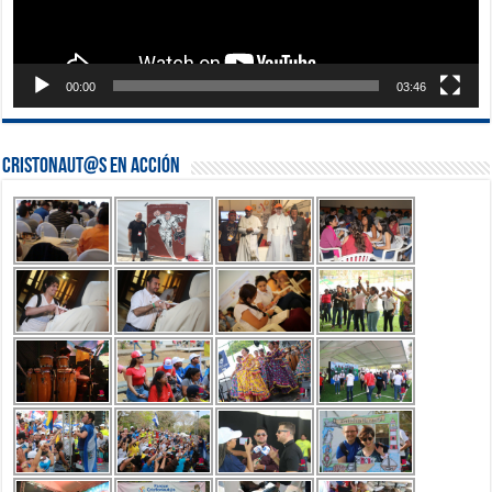
00:00
03:46
Cristonaut@s en Acción