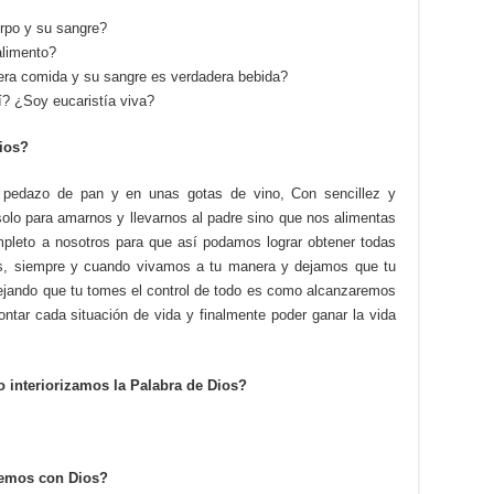
rpo y su sangre?
alimento?
era comida y su sangre es verdadera bebida?
í? ¿Soy eucaristía viva?
ios?
n pedazo de pan y en unas gotas de vino, Con sencillez y
solo para amarnos y llevarnos al padre sino que nos alimentas
mpleto a nosotros para que así podamos lograr obtener todas
ros, siempre y cuando vivamos a tu manera y dejamos que tu
dejando que tu tomes el control de todo es como alcanzaremos
ontar cada situación de vida y finalmente poder ganar la vida
interiorizamos la Palabra de Dios?
emos con Dios?