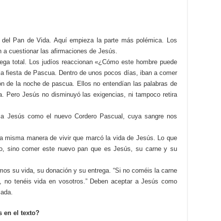
o del Pan de Vida. Aquí empieza la parte más polémica. Los
 a cuestionar las afirmaciones de Jesús.
rega total. Los judíos reaccionan «¿Cómo este hombre puede
la fiesta de Pascua. Dentro de unos pocos días, iban a comer
ión de la noche de pascua. Ellos no entendían las palabras de
ra. Pero Jesús no disminuyó las exigencias, ni tampoco retira
r a Jesús como el nuevo Cordero Pascual, cuya sangre nos
 la misma manera de vivir que marcó la vida de Jesús. Lo que
do, sino comer este nuevo pan que es Jesús, su carne y su
mos su vida, su donación y su entrega. “Si no coméis la carne
e, no tenéis vida en vosotros.” Deben aceptar a Jesús como
mada.
 en el texto?