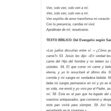
Ven, solo ven, solo ven a mí.
Ven, solo ven, solo ven a mí.
Ven espíritu de amor transforma mi corazón
Con tu presencia, cambia mi vivir,
Apodérate de mí, renuévame.
TEXTO BÍBLICO:
Del Evangelio según San
«Los judíos discutían entre sí: « ¿Cómo 
carne?» 53. Jesús les dijo: «En verdad le
carne del Hijo del hombre y no beben su 
ustedes. 54. El que come mi carne y beb
eterna, y yo lo resucitaré el último día. 
comida y mi sangre es verdadera bebida. 5
bebe mi sangre permanece en mí y yo en é
es vida, me envió y yo vivo por el Padre, as
mí. 58. Este es el pan que ha bajado del 
vuestros antepasados, que comieron y desp
este pan vivirá para siempre. 59. Así h
enseñando en la sinagoga.»