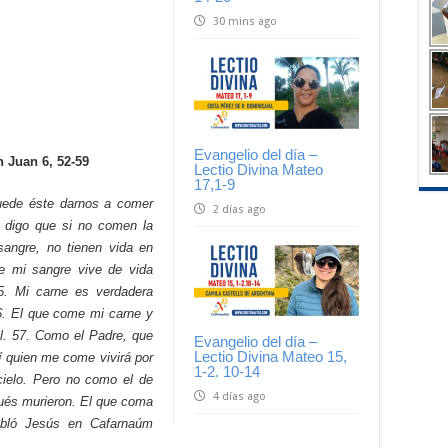
30 mins ago
Evangelio del día –
 Juan 6, 52-59
Lectio Divina Mateo
17,1-9
puede éste darnos a comer
2 días ago
s digo que si no comen la
sangre, no tienen vida en
e mi sangre vive de vida
55. Mi carne es verdadera
6. El que come mi carne y
l. 57. Como el Padre, que
Evangelio del día –
Lectio Divina Mateo 15,
í quien me come vivirá por
1-2. 10-14
cielo. Pero no como el de
4 días ago
ués murieron. El que coma
abló Jesús en Cafarnaúm