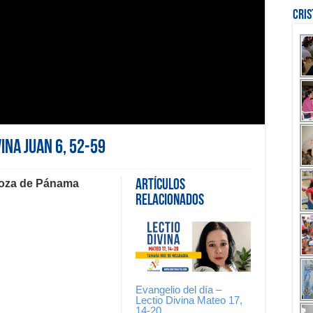
Cri
vina Juan 6, 52-59
doza de Pánama
Artículos
Relacionados
Evangelio del día –
Lectio Divina Mateo 17,
14-20