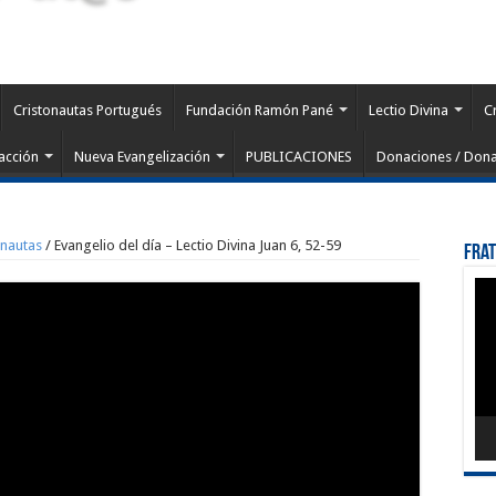
Cristonautas Portugués
Fundación Ramón Pané
Lectio Divina
C
acción
Nueva Evangelización
PUBLICACIONES
Donaciones / Dona
onautas
/
Evangelio del día – Lectio Divina Juan 6, 52-59
Fra
Rep
de
víd