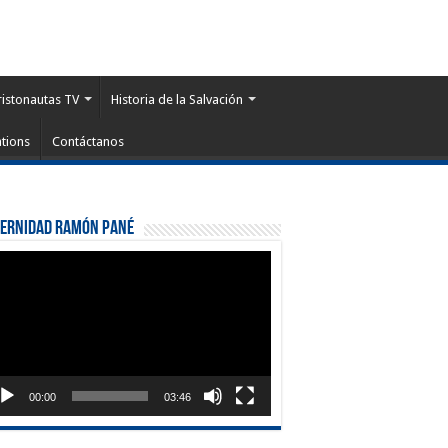
ristonautas TV
Historia de la Salvación
tions
Contáctanos
ternidad Ramón Pané
roductor
eo
00:00
03:46