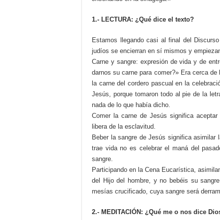
1.- LECTURA: ¿Qué dice el texto?
Estamos llegando casi al final del Discurs
judíos se encierran en sí mismos y empiezan
Carne y sangre: expresión de vida y de ent
darnos su carne para comer?» Era cerca de 
la carne del cordero pascual en la celebrac
Jesús, porque tomaron todo al pie de la let
nada de lo que había dicho.
Comer la carne de Jesús significa acepta
libera de la esclavitud.
Beber la sangre de Jesús significa asimilar
trae vida no es celebrar el maná del pasa
sangre.
Participando en la Cena Eucarística, asimila
del Hijo del hombre, y no bebéis su sangr
mesías crucificado, cuya sangre será derra
2.- MEDITACIÓN: ¿Qué me o nos dice Dios