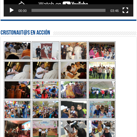
00:00
03:46
Cristonaut@s en Acción