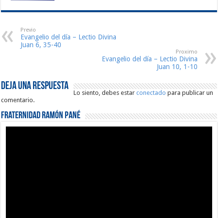
Previo
Evangelio del día – Lectio Divina
Juan 6, 35-40
Proximo
Evangelio del día – Lectio Divina
Juan 10, 1-10
Deja una respuesta
Lo siento, debes estar
conectado
para publicar un
comentario.
Fraternidad Ramón Pané
Reproductor
de
vídeo