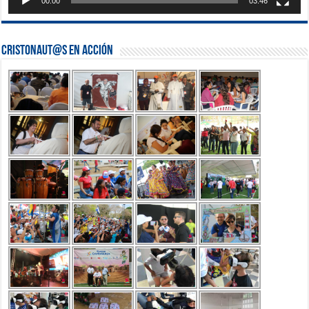
00:00
03:46
Cristonaut@s en Acción