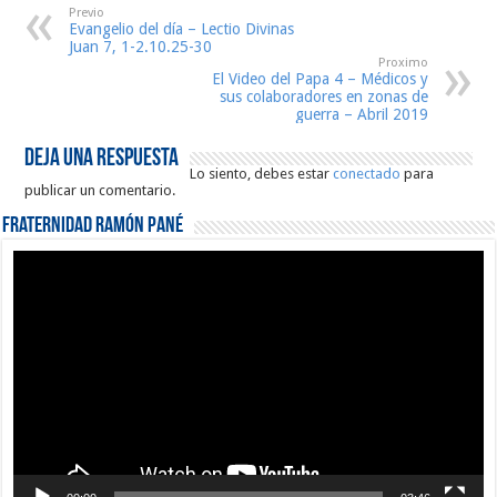
Previo
Evangelio del día – Lectio Divinas
Juan 7, 1-2.10.25-30
Proximo
El Video del Papa 4 – Médicos y
sus colaboradores en zonas de
guerra – Abril 2019
Deja una respuesta
Lo siento, debes estar
conectado
para
publicar un comentario.
Fraternidad Ramón Pané
Reproductor
de
vídeo