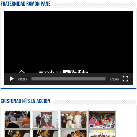
Fraternidad Ramón Pané
Reproductor
de
vídeo
00:00
03:46
Cristonaut@s en Acción