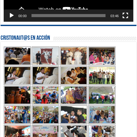
00:00
03:46
Cristonaut@s en Acción