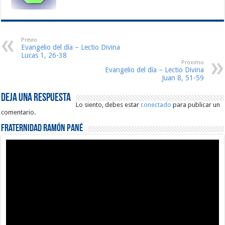
Previo
Evangelio del día – Lectio Divina
Lucas 1, 26-38
Proximo
Evangelio del día – Lectio Divina
Juan 8, 51-59
Deja una respuesta
Lo siento, debes estar
conectado
para publicar un
comentario.
Fraternidad Ramón Pané
Reproductor
de
vídeo