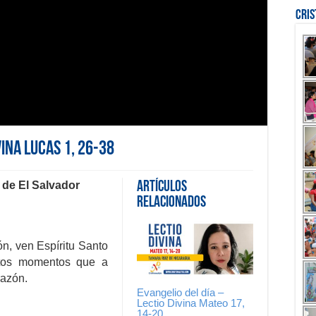
Cri
vina Lucas 1, 26-38
 de El Salvador
Artículos
Relacionados
ón, ven Espíritu Santo
stos momentos que a
razón.
Evangelio del día –
Lectio Divina Mateo 17,
14-20