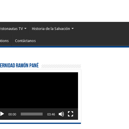
ristonautas TV
Historia de la Salvación
tions
Contáctanos
ternidad Ramón Pané
roductor
eo
00:00
03:46