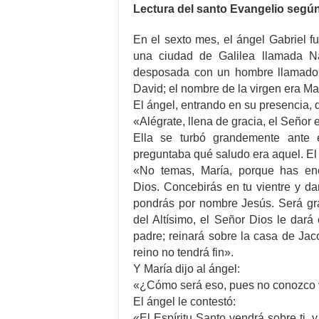
Lectura del santo Evangelio según
En el sexto mes, el ángel Gabriel f
una ciudad de Galilea llamada Na
desposada con un hombre llamado 
David; el nombre de la virgen era Ma
El ángel, entrando en su presencia, d
«Alégrate, llena de gracia, el Señor 
Ella se turbó grandemente ante 
preguntaba qué saludo era aquel. El 
«No temas, María, porque has enc
Dios. Concebirás en tu vientre y dar
pondrás por nombre Jesús. Será gra
del Altísimo, el Señor Dios le dará
padre; reinará sobre la casa de Jac
reino no tendrá fin».
Y María dijo al ángel:
«¿Cómo será eso, pues no conozco
El ángel le contestó:
«El Espíritu Santo vendrá sobre ti, y