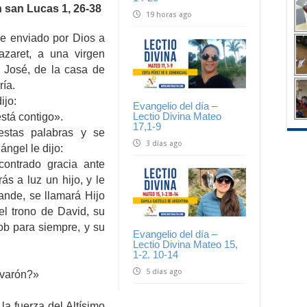
 san Lucas 1, 26-38
19 horas ago
ue enviado por Dios a
zaret, a una virgen
José, de la casa de
ría.
ijo:
Evangelio del día –
Lectio Divina Mateo
está contigo».
17,1-9
estas palabras y se
3 días ago
ángel le dijo:
ontrado gracia ante
ás a luz un hijo, y le
nde, se llamará Hijo
 el trono de David, su
ob para siempre, y su
Evangelio del día –
Lectio Divina Mateo 15,
1-2. 10-14
5 días ago
 varón?»
 la fuerza del Altísimo