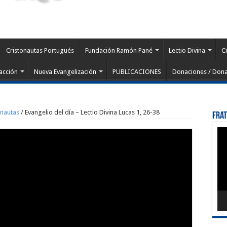
Cristonautas Portugués
Fundación Ramón Pané
Lectio Divina
C
acción
Nueva Evangelización
PUBLICACIONES
Donaciones / Dona
onautas
/
Evangelio del día – Lectio Divina Lucas 1, 26-38
Fra
Rep
de
víd