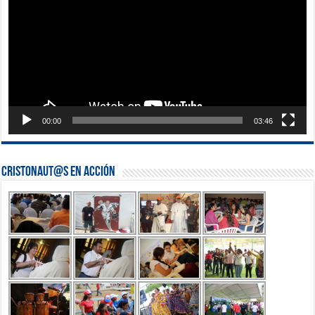
00:00
03:46
Cristonaut@s en Acción