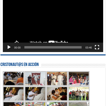
de
vídeo
00:00
03:46
Cristonaut@s en Acción