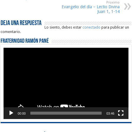
Proximo
Evangelio del día – Lectio Divina
Juan 1, 1-14
Deja una respuesta
Lo siento, debes estar
conectado
para publicar un
comentario.
Fraternidad Ramón Pané
Reproductor
de
vídeo
00:00
03:46