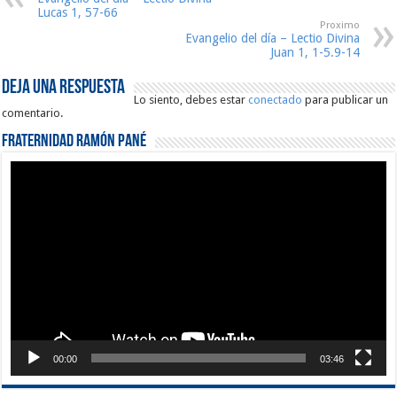
Lucas 1, 57-66
Proximo
Evangelio del día – Lectio Divina
Juan 1, 1-5.9-14
Deja una respuesta
Lo siento, debes estar
conectado
para publicar un
comentario.
Fraternidad Ramón Pané
Reproductor
de
vídeo
00:00
03:46