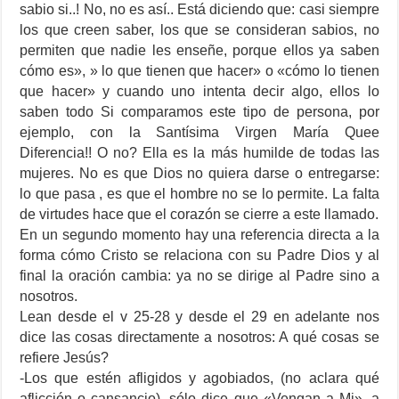
sabio si..! No, no es así.. Está diciendo que: casi siempre
los que creen saber, los que se consideran sabios, no
permiten que nadie les enseñe, porque ellos ya saben
cómo es», » lo que tienen que hacer» o «cómo lo tienen
que hacer» y cuando uno intenta decir algo, ellos lo
saben todo Si comparamos este tipo de persona, por
ejemplo, con la Santísima Virgen María Quee
Diferencia!! O no? Ella es la más humilde de todas las
mujeres. No es que Dios no quiera darse o entregarse:
lo que pasa , es que el hombre no se lo permite. La falta
de virtudes hace que el corazón se cierre a este llamado.
En un segundo momento hay una referencia directa a la
forma cómo Cristo se relaciona con su Padre Dios y al
final la oración cambia: ya no se dirige al Padre sino a
nosotros.
Lean desde el v 25-28 y desde el 29 en adelante nos
dice las cosas directamente a nosotros: A qué cosas se
refiere Jesús?
-Los que estén afligidos y agobiados, (no aclara qué
aflicción o cansancio), sólo dice que «Vengan a Mi», a