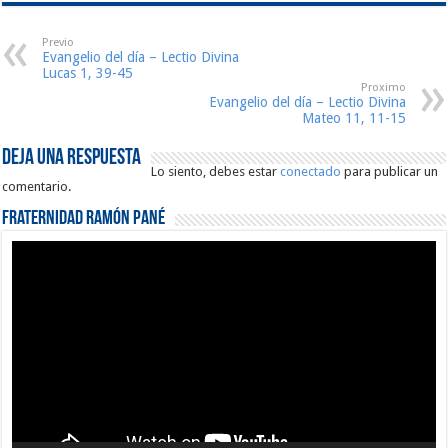
Previo
Evangelio del día – Lectio Divina
Lucas 1, 39-45
Proximo
Evangelio del día – Lectio Divina
Mateo 11, 11-15
Deja una respuesta
Lo siento, debes estar
conectado
para publicar un
comentario.
Fraternidad Ramón Pané
Reproductor
de
vídeo