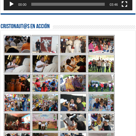
00:00
03:46
Cristonaut@s en Acción