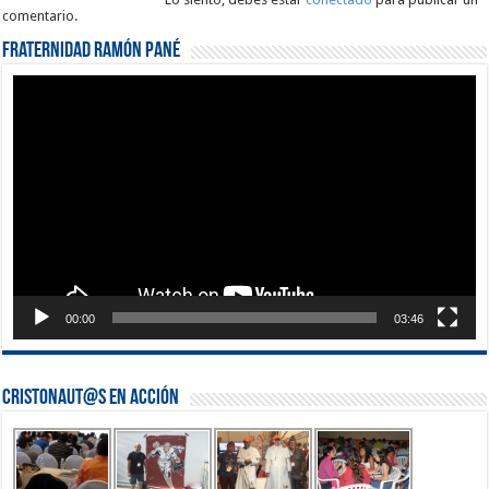
comentario.
Fraternidad Ramón Pané
Reproductor
de
vídeo
00:00
03:46
Cristonaut@s en Acción