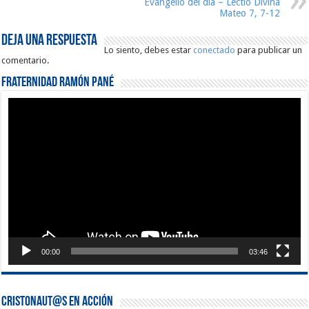
Evangelio del día – Lectio Divina
Mateo 7, 7-12
Deja una respuesta
Lo siento, debes estar
conectado
para publicar un
comentario.
Fraternidad Ramón Pané
Reproductor
de
vídeo
00:00
03:46
Cristonaut@s en Acción