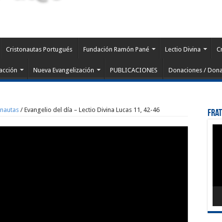
Cristonautas Portugués
Fundación Ramón Pané
Lectio Divina
C
acción
Nueva Evangelización
PUBLICACIONES
Donaciones / Dona
onautas
/
Evangelio del día – Lectio Divina Lucas 11, 42-46
Fra
Rep
de
víd