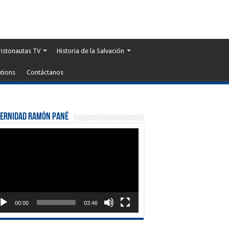
ristonautas TV
Historia de la Salvación
tions
Contáctanos
ternidad Ramón Pané
roductor
eo
00:00
03:46