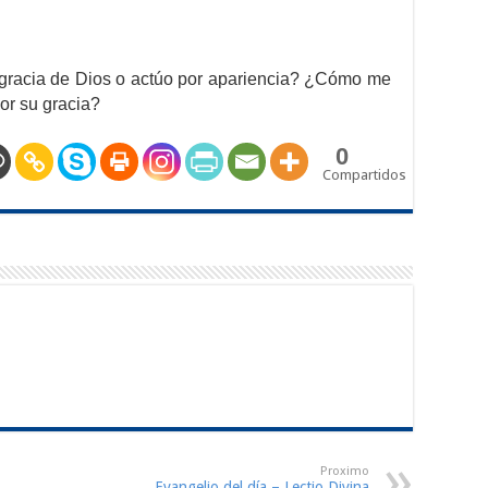
a gracia de Dios o actúo por apariencia? ¿Cómo me
or su gracia?
0
Compartidos
Proximo
Evangelio del día – Lectio Divina