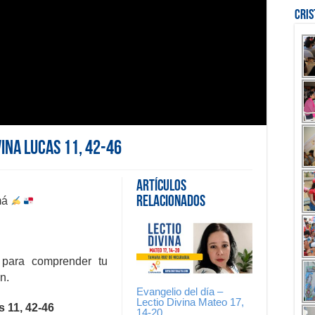
Cri
vina Lucas 11, 42-46
Artículos
Relacionados
má
 para comprender tu
n.
Evangelio del día –
Lectio Divina Mateo 17,
s 11, 42-46
14-20