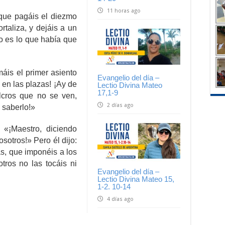
11 horas ago
 que pagáis el diezmo
taliza, y dejáis a un
to es lo que había que
áis el primer asiento
Evangelio del día –
 en las plazas! ¡Ay de
Lectio Divina Mateo
17,1-9
lcros que no se ven,
2 días ago
 saberlo!»
 «¡Maestro, diciendo
sotros!» Pero él dijo:
as, que imponéis a los
tros no las tocáis ni
Evangelio del día –
Lectio Divina Mateo 15,
1-2. 10-14
4 días ago