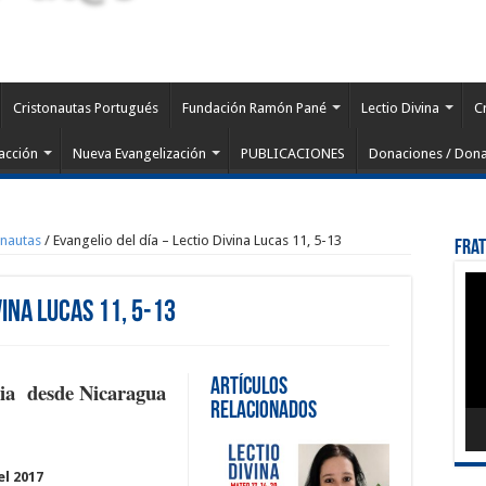
Cristonautas Portugués
Fundación Ramón Pané
Lectio Divina
C
acción
Nueva Evangelización
PUBLICACIONES
Donaciones / Dona
onautas
/
Evangelio del día – Lectio Divina Lucas 11, 5-13
Fra
Rep
de
vina Lucas 11, 5-13
víd
Artículos
lia desde Nicaragua
Relacionados
el 2017