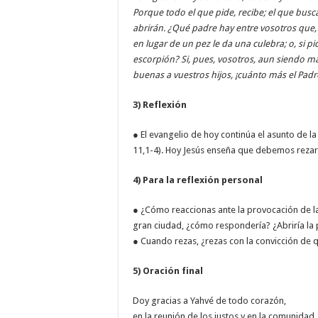
Porque todo el que pide, recibe; el que busca,
abrirán. ¿Qué padre hay entre vosotros que, s
en lugar de un pez le da una culebra; o, si p
escorpión? Si, pues, vosotros, aun siendo ma
buenas a vuestros hijos, ¡cuánto más el Padre 
3) Reflexión
● El evangelio de hoy continúa el asunto de la
11,1-4). Hoy Jesús enseña que debemos rezar co
4) Para la reflexión personal
● ¿Cómo reaccionas ante la provocación de l
gran ciudad, ¿cómo respondería? ¿Abriría la 
● Cuando rezas, ¿rezas con la convicción de q
5) Oración final
Doy gracias a Yahvé de todo corazón,
en la reunión de los justos y en la comunidad.