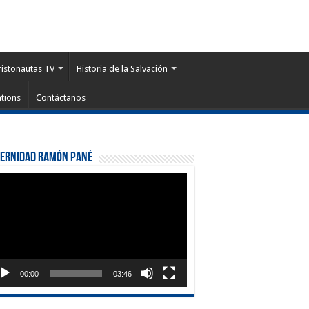
ristonautas TV
Historia de la Salvación
tions
Contáctanos
ternidad Ramón Pané
roductor
eo
00:00
03:46