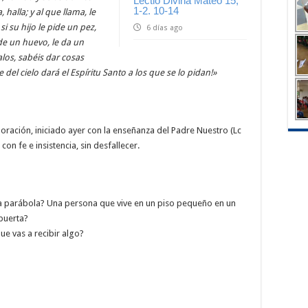
Lectio Divina Mateo 15,
1-2. 10-14
 halla; y al que llama, le
i su hijo le pide un pez,
6 días ago
ide un huevo, le da un
los, sabéis dar cosas
del cielo dará el Espíritu Santo a los que se lo pidan!»
 oración, iniciado ayer con la enseñanza del Padre Nuestro (Lc
n fe e insistencia, sin desfallecer.
a parábola? Una persona que vive en un piso pequeño en un
puerta?
ue vas a recibir algo?