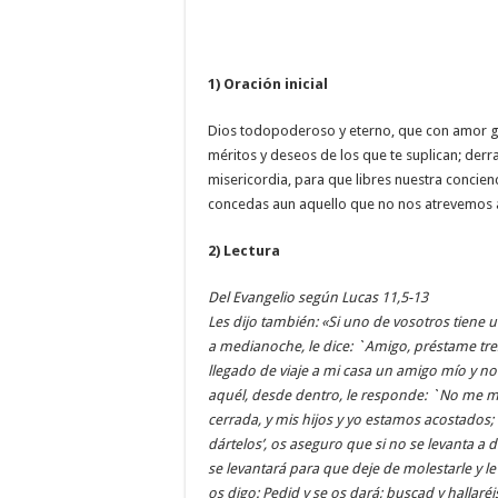
1) Oración inicial
Dios todopoderoso y eterno, que con amor 
méritos y deseos de los que te suplican; der
misericordia, para que libres nuestra concien
concedas aun aquello que no nos atrevemos a
2) Lectura
Del Evangelio según Lucas 11,5-13
Les dijo también: «Si uno de vosotros tiene 
a medianoche, le dice: `Amigo, préstame tr
llegado de viaje a mi casa un amigo mío y no 
aquél, desde dentro, le responde: `No me mo
cerrada, y mis hijos y yo estamos acostados
dártelos’, os aseguro que si no se levanta a 
se levantará para que deje de molestarle y le
os digo: Pedid y se os dará; buscad y hallaréis