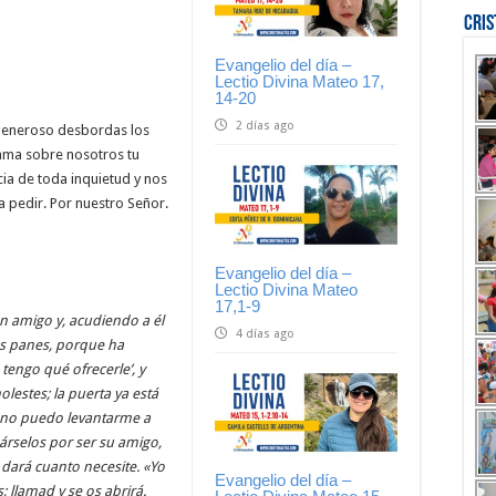
Cri
Evangelio del día –
Lectio Divina Mateo 17,
14-20
2 días ago
generoso desbordas los
rama sobre nosotros tu
cia de toda inquietud y nos
 pedir. Por nuestro Señor.
Evangelio del día –
Lectio Divina Mateo
17,1-9
un amigo y, acudiendo a él
4 días ago
es panes, porque ha
tengo qué ofrecerle’, y
lestes; la puerta ya está
; no puedo levantarme a
dárselos por ser su amigo,
 dará cuanto necesite. «Yo
Evangelio del día –
; llamad y se os abrirá.