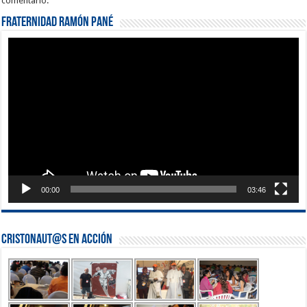
comentario.
Fraternidad Ramón Pané
Reproductor
de
vídeo
00:00
03:46
Cristonaut@s en Acción