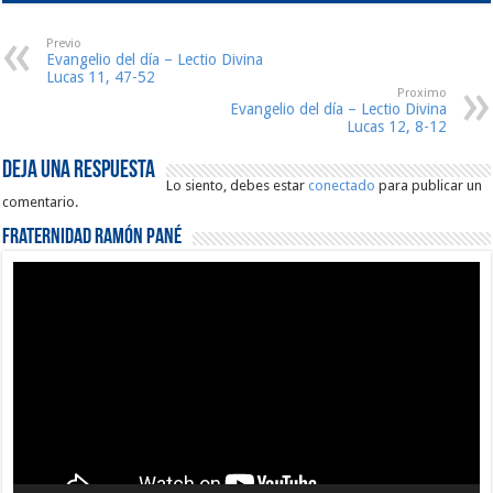
Previo
Evangelio del día – Lectio Divina
Lucas 11, 47-52
Proximo
Evangelio del día – Lectio Divina
Lucas 12, 8-12
Deja una respuesta
Lo siento, debes estar
conectado
para publicar un
comentario.
Fraternidad Ramón Pané
Reproductor
de
vídeo