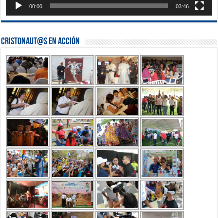
00:00
03:46
Cristonaut@s en Acción