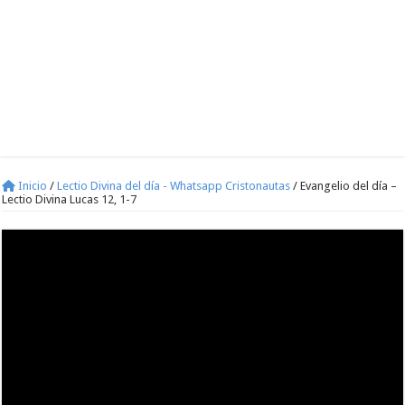
Inicio
/
Lectio Divina del día - Whatsapp Cristonautas
/
Evangelio del día –
Lectio Divina Lucas 12, 1-7