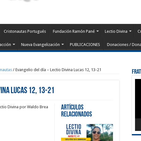
Cristonautas Portugués
Fundación Ramón Pané
Lectio Divina
C
acción
Nueva Evangelización
PUBLICACIONES
Donaciones / Dona
onautas
/
Evangelio del día – Lectio Divina Lucas 12, 13-21
Fra
Rep
de
vina Lucas 12, 13-21
víd
Artículos
ctio Divina por Waldo Brea
Relacionados