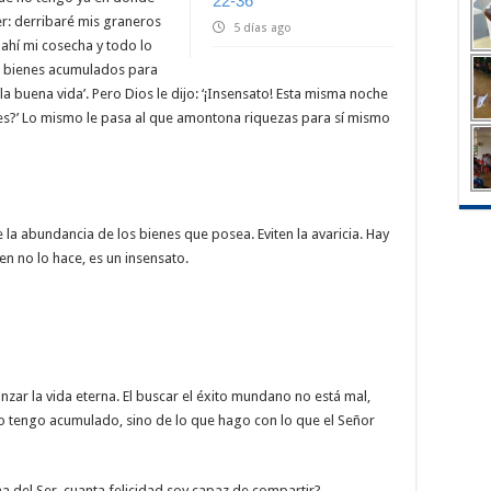
22-36
er: derribaré mis graneros
5 días ago
ahí mi cosecha y todo lo
s bienes acumulados para
 buena vida’. Pero Dios le dijo: ‘¡Insensato! Esta misma noche
nes?’ Lo mismo le pasa al que amontona riquezas para sí mismo
la abundancia de los bienes que posea. Eviten la avaricia. Hay
en no lo hace, es un insensato.
anzar la vida eterna. El buscar el éxito mundano no está mal,
to tengo acumulado, sino de lo que hago con lo que el Señor
a del Ser, cuanta felicidad soy capaz de compartir?