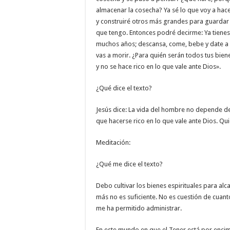
almacenar la cosecha? Ya sé lo que voy a hac
y construiré otros más grandes para guardar 
que tengo. Entonces podré decirme: Ya tiene
muchos años; descansa, come, bebe y date a la
vas a morir. ¿Para quién serán todos tus bie
y no se hace rico en lo que vale ante Dios».
¿Qué dice el texto?
Jesús dice: La vida del hombre no depende de 
que hacerse rico en lo que vale ante Dios. Qui
Meditación:
¿Qué me dice el texto?
Debo cultivar los bienes espirituales para alc
más no es suficiente. No es cuestión de cuan
me ha permitido administrar.
En este mundo en que el Tener está por encim