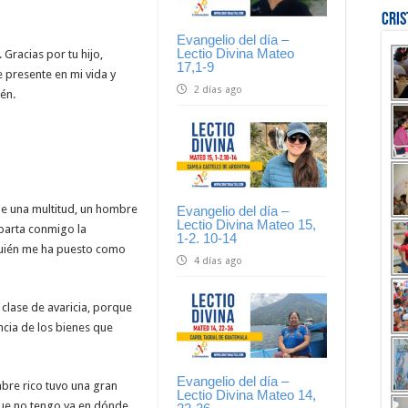
Cri
Evangelio del día –
Lectio Divina Mateo
 Gracias por tu hijo,
17,1-9
 presente en mi vida y
2 días ago
én.
de una multitud, un hombre
Evangelio del día –
Lectio Divina Mateo 15,
mparta conmigo la
1-2. 10-14
¿quién me ha puesto como
4 días ago
a clase de avaricia, porque
cia de los bienes que
Evangelio del día –
bre rico tuvo una gran
Lectio Divina Mateo 14,
que no tengo ya en dónde