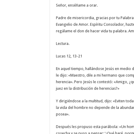
Señor, enséñame a orar.
Padre de misericordia, gracias por tu Palabra.
Evangelio de Amor. Espíritu Consolador, hazte
regálame el don de hacer vida tu palabra. Am
Lectura.
Lucas 12, 13-21
En aquel tiempo, hallándose Jesús en medio 
le dijo: «Maestro, dile a mi hermano que co
herencia». Pero Jesús le contestó: «Amigo, 
juez en la distribución de herencias?»
Y dirigiéndose a la multitud, dijo: «Eviten tod
la vida del hombre no depende de la abundan
posea».
Después les propuso esta parábola: «Un hom
cosecha y se puso a pensar: ‘¿Qué haré, por