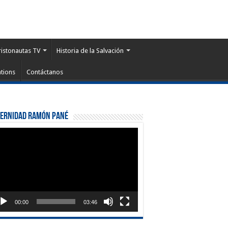
ristonautas TV
Historia de la Salvación
tions
Contáctanos
ternidad Ramón Pané
roductor
eo
00:00
03:46