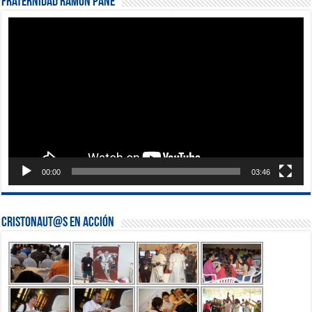
Fraternidad Ramón Pané
Reproductor
de
vídeo
00:00
03:46
Cristonaut@s en Acción