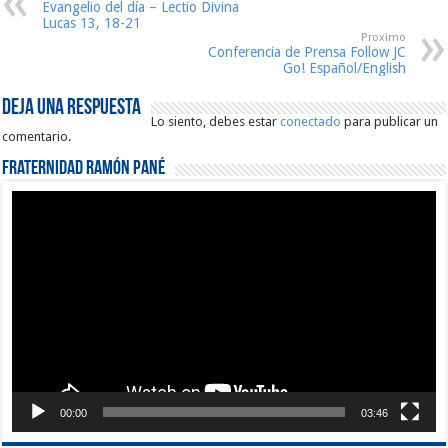
Evangelio del día – Lectio Divina
Lucas 13, 18-21
Proximo
Conferencia de Prensa Follow JC
Go! Español/English
Deja una respuesta
Lo siento, debes estar
conectado
para publicar un
comentario.
Fraternidad Ramón Pané
Reproductor
de
vídeo
00:00
03:46