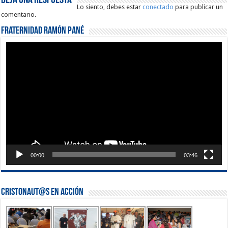
Deja una respuesta
Lo siento, debes estar
conectado
para publicar un
comentario.
Fraternidad Ramón Pané
Reproductor
de
vídeo
00:00
03:46
Cristonaut@s en Acción