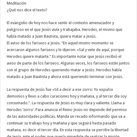
Meditación
¿Qué nos dice el texto?
El evangelio de hoy nos hace sentir el contexto amenazador y
peligroso en el que Jesús vivía y trabajaba. Herodes, el mismo que
había matado a Juan Bautista, quiera matar a Jesús.
El aviso de los fariseos a Jesús. “En aquel mismo momento se
acercaron algunos fariseos y le dijeron: «Sal y vete de aquí, porque
Herodes quiere matarte.” Es importante notar que Jesús recibió el
aviso de parte de los fariseos. Algunas veces, los fariseos están juntos
con el grupo de Herodes queriendo matar a Jesús. Herodes había
matado a Juan Bautista y ahora está queriendo terminar con Jesús.
La respuesta de Jesús fue «Id a decir a ese zorro: Yo expulso
demonios y llevo a cabo curaciones hoy y mañana, y al tercer día soy
consumado.”. La respuesta de Jesús es muy clara y valiente. Llama a
Herodes ‘zorro’. Para anuncia el Reino Jesús no depende del permiso
de las autoridades políticas. Manda un recado informando que va a
continuar su trabajo hoy y mañana y que seguirá hasta pasado
mañana, es decir el tercer día. En esta respuesta se percibe la libertad
de Jesús ante el poder que quería impedirle de realizar la misión