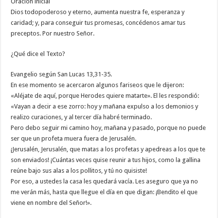
Oración inicial
Dios todopoderoso y eterno, aumenta nuestra fe, esperanza y
caridad; y, para conseguir tus promesas, concédenos amar tus
preceptos. Por nuestro Señor.
¿Qué dice el Texto?
Evangelio según San Lucas 13,31-35.
En ese momento se acercaron algunos fariseos que le dijeron:
«Aléjate de aquí, porque Herodes quiere matarte». El les respondió:
«Vayan a decir a ese zorro: hoy y mañana expulso a los demonios y
realizo curaciones, y al tercer día habré terminado.
Pero debo seguir mi camino hoy, mañana y pasado, porque no puede
ser que un profeta muera fuera de Jerusalén.
¡Jerusalén, Jerusalén, que matas a los profetas y apedreas a los que te
son enviados! ¡Cuántas veces quise reunir a tus hijos, como la gallina
reúne bajo sus alas a los pollitos, y tú no quisiste!
Por eso, a ustedes la casa les quedará vacía. Les aseguro que ya no
me verán más, hasta que llegue el día en que digan: ¡Bendito el que
viene en nombre del Señor!».