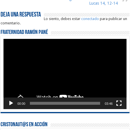
Lucas 14, 12-14
Deja una respuesta
Lo siento, debes estar
conectado
para publicar un
comentario.
Fraternidad Ramón Pané
Reproductor
de
vídeo
00:00
03:46
Cristonaut@s en Acción