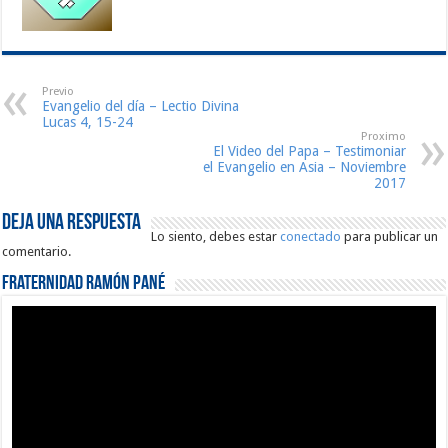
Previo
Evangelio del día – Lectio Divina
Lucas 4, 15-24
Proximo
El Video del Papa – Testimoniar
el Evangelio en Asia – Noviembre
2017
Deja una respuesta
Lo siento, debes estar
conectado
para publicar un
comentario.
Fraternidad Ramón Pané
Reproductor
de
vídeo