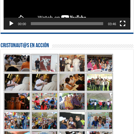
00:00
03:46
Cristonaut@s en Acción