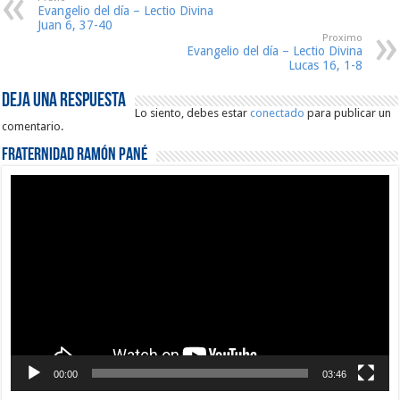
Evangelio del día – Lectio Divina
Juan 6, 37-40
Proximo
Evangelio del día – Lectio Divina
Lucas 16, 1-8
Deja una respuesta
Lo siento, debes estar
conectado
para publicar un
comentario.
Fraternidad Ramón Pané
Reproductor
de
vídeo
00:00
03:46