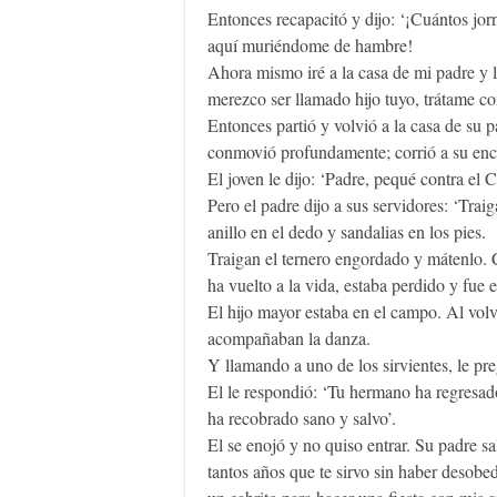
Entonces recapacitó y dijo: ‘¡Cuántos jor
aquí muriéndome de hambre!
Ahora mismo iré a la casa de mi padre y le
merezco ser llamado hijo tuyo, trátame co
Entonces partió y volvió a la casa de su p
conmovió profundamente; corrió a su encu
El joven le dijo: ‘Padre, pequé contra el 
Pero el padre dijo a sus servidores: ‘Trai
anillo en el dedo y sandalias en los pies.
Traigan el ternero engordado y mátenlo.
ha vuelto a la vida, estaba perdido y fue
El hijo mayor estaba en el campo. Al volve
acompañaban la danza.
Y llamando a uno de los sirvientes, le pr
El le respondió: ‘Tu hermano ha regresado
ha recobrado sano y salvo’.
El se enojó y no quiso entrar. Su padre sa
tantos años que te sirvo sin haber desobe