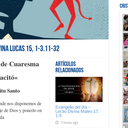
Cri
vina Lucas 15, 1-3.11-32
a de Cuaresma
Artículos
Relacionados
acitó
«
itu Santo
onde nos disponemos de
Evangelio del día –
je de Dios y ponerlo en
Lectio Divina Mateo 17,
1-9
da.
7 horas ago