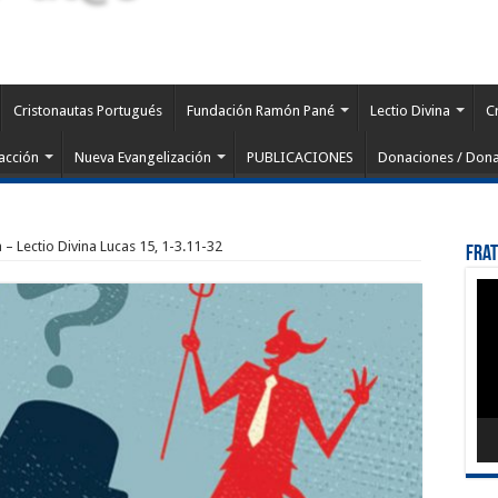
Cristonautas Portugués
Fundación Ramón Pané
Lectio Divina
C
acción
Nueva Evangelización
PUBLICACIONES
Donaciones / Dona
 – Lectio Divina Lucas 15, 1-3.11-32
Fra
Rep
de
víd