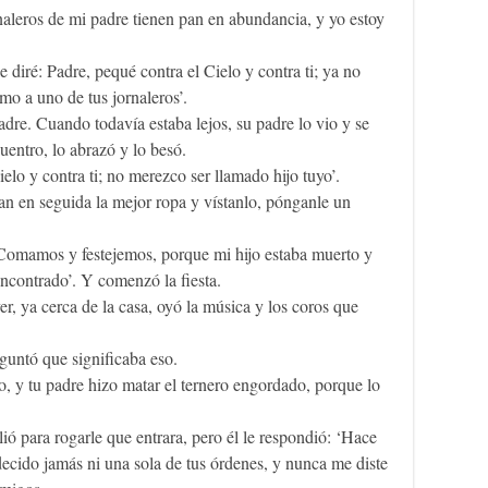
naleros de mi padre tienen pan en abundancia, y yo estoy
 diré: Padre, pequé contra el Cielo y contra ti; ya no
mo a uno de tus jornaleros’.
adre. Cuando todavía estaba lejos, su padre lo vio y se
entro, lo abrazó y lo besó.
Cielo y contra ti; no merezco ser llamado hijo tuyo’.
gan en seguida la mejor ropa y vístanlo, pónganle un
 Comamos y festejemos, porque mi hijo estaba muerto y
 encontrado’. Y comenzó la fiesta.
r, ya cerca de la casa, oyó la música y los coros que
eguntó que significaba eso.
, y tu padre hizo matar el ternero engordado, porque lo
lió para rogarle que entrara, pero él le respondió: ‘Hace
decido jamás ni una sola de tus órdenes, y nunca me diste