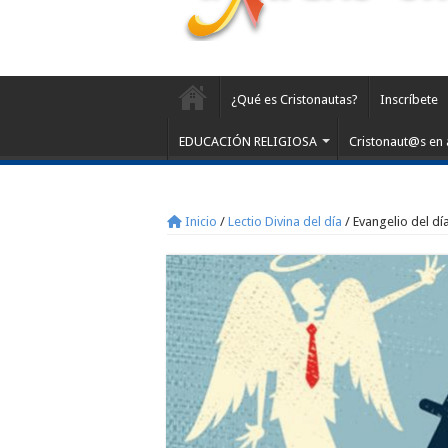
¿Qué es Cristonautas?
Inscríbete
EDUCACIÓN RELIGIOSA
Cristonaut@s en 
Inicio
/
Lectio Divina del día
/
Evangelio del día