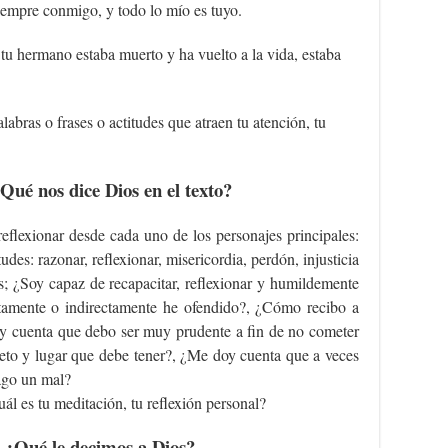
 siempre conmigo, y todo lo mío es tuyo.
 tu hermano estaba muerto y ha vuelto a la vida, estaba
labras o frases o actitudes que atraen tu atención, tu
ué nos dice Dios en el texto?
reflexionar desde cada uno de los personajes principales:
udes: razonar, reflexionar, misericordia, perdón, injusticia
as; ¿Soy capaz de recapacitar, reflexionar y humildemente
ctamente o indirectamente he ofendido?, ¿Cómo recibo a
y cuenta que debo ser muy prudente a fin de no cometer
speto y lugar que debe tener?, ¿Me doy cuenta que a veces
hago un mal?
ál es tu meditación, tu reflexión personal?
 ¿Qué le decimos a Dios?