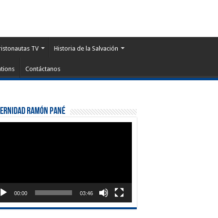
ristonautas TV
Historia de la Salvación
tions
Contáctanos
ternidad Ramón Pané
roductor
eo
00:00
03:46