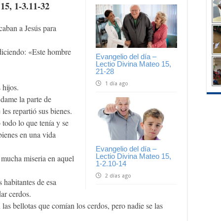
15, 1-3.11-32
caban a Jesús para
 diciendo: «Este hombre
Evangelio del día –
.
Lectio Divina Mateo 15,
21-28
1 día ago
 hijos.
 dame la parte de
les repartió sus bienes.
 todo lo que tenía y se
bienes en una vida
Evangelio del día –
Lectio Divina Mateo 15,
 mucha miseria en aquel
1-2.10-14
2 días ago
s habitantes de esa
dar cerdos.
as bellotas que comían los cerdos, pero nadie se las