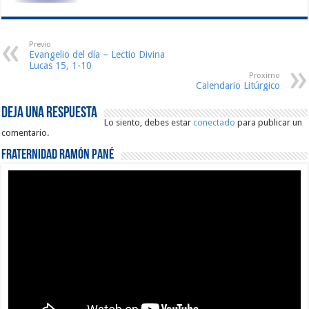
Previo
Evangelio del día – Lectio Divina
Lucas 15, 1-10
Proximo
Calendario Litúrgico
Deja una respuesta
Lo siento, debes estar
conectado
para publicar un
comentario.
Fraternidad Ramón Pané
Reproductor
de
vídeo