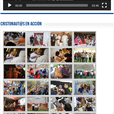
00:00
03:46
Cristonaut@s en Acción