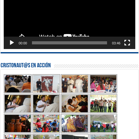
00:00
03:46
Cristonaut@s en Acción