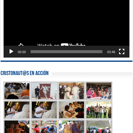
00:00
03:46
Cristonaut@s en Acción