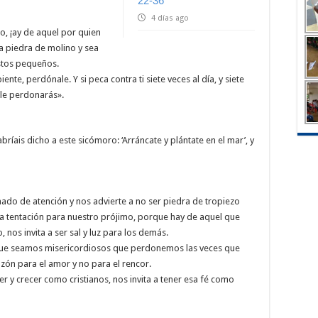
22-36
4 días ago
, ¡ay de aquel por quien
na piedra de molino y sea
stos pequeños.
ente, perdónale. Y si peca contra ti siete veces al día, y siete
, le perdonarás».
ríais dicho a este sicómoro: ‘Arráncate y plántate en el mar’, y
mado de atención y nos advierte a no ser piedra de tropiezo
 tentación para nuestro prójimo, porque hay de aquel que
nos invita a ser sal y luz para los demás.
 que seamos misericordiosos que perdonemos las veces que
ón para el amor y no para el rencor.
eer y crecer como cristianos, nos invita a tener esa fé como