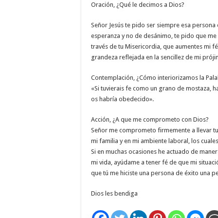
Oración, ¿Qué le decimos a Dios?
Señor Jesús te pido ser siempre esa persona 
esperanza y no de desánimo, te pido que me 
través de tu Misericordia, que aumentes mi fé
grandeza reflejada en la sencillez de mi prój
Contemplación, ¿Cómo interiorizamos la Pala
«Si tuvierais fe como un grano de mostaza, hab
os habría obedecido».
Acción, ¿A que me comprometo con Dios?
Señor me comprometo firmemente a llevar tu 
mi familia y en mi ambiente laboral, los cual
Si en muchas ocasiones he actuado de maner
mi vida, ayúdame a tener fé de que mi situació
que tú me hiciste una persona de éxito una 
Dios les bendiga