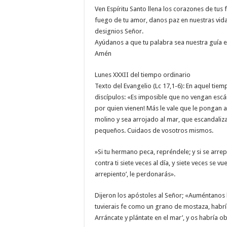
Ven Espíritu Santo llena los corazones de tus f
fuego de tu amor, danos paz en nuestras vidas
designios Señor.
Ayúdanos a que tu palabra sea nuestra guía en e
Amén
Lunes XXXII del tiempo ordinario
Texto del Evangelio (Lc 17,1-6): En aquel tiemp
discípulos: «Es imposible que no vengan escá
por quien vienen! Más le vale que le pongan a
molino y sea arrojado al mar, que escandaliz
pequeños. Cuidaos de vosotros mismos.
»Si tu hermano peca, repréndele; y si se arrep
contra ti siete veces al día, y siete veces se vue
arrepiento’, le perdonarás».
Dijeron los apóstoles al Señor; «Auméntanos la
tuvierais fe como un grano de mostaza, habrí
Arráncate y plántate en el mar’, y os habría 