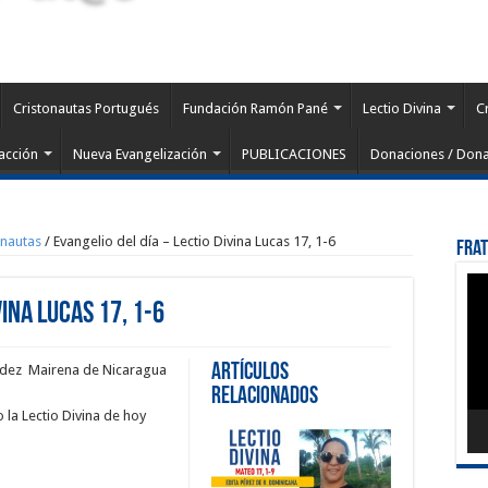
Cristonautas Portugués
Fundación Ramón Pané
Lectio Divina
C
acción
Nueva Evangelización
PUBLICACIONES
Donaciones / Dona
onautas
/
Evangelio del día – Lectio Divina Lucas 17, 1-6
Fra
Rep
de
vina Lucas 17, 1-6
víd
Artículos
ández Mairena de Nicaragua
Relacionados
la Lectio Divina de hoy