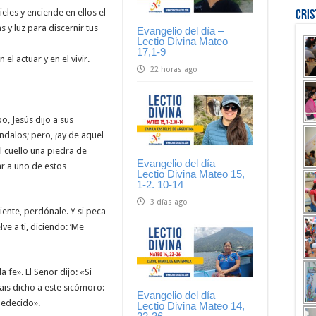
ieles y enciende en ellos el
Cri
 y luz para discernir tus
Evangelio del día –
Lectio Divina Mateo
17,1-9
l actuar y en el vivir.
22 horas ago
o, Jesús dijo a sus
ndalos; pero, ¡ay de aquel
l cuello una piedra de
Evangelio del día –
ar a uno de estos
Lectio Divina Mateo 15,
1-2. 10-14
3 días ago
iente, perdónale. Y si peca
lve a ti, diciendo: ‘Me
 fe». El Señor dijo: «Si
ais dicho a este sicómoro:
Evangelio del día –
obedecido».
Lectio Divina Mateo 14,