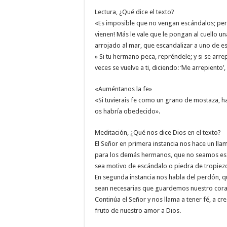
Lectura, ¿Qué dice el texto?
«Es imposible que no vengan escándalos; pero
vienen! Más le vale que le pongan al cuello u
arrojado al mar, que escandalizar a uno de e
» Si tu hermano peca, repréndele; y si se arrepi
veces se vuelve a ti, diciendo: ‘Me arrepiento’
«Auméntanos la fe»
«Si tuvierais fe como un grano de mostaza, hab
os habría obedecido».
Meditación, ¿Qué nos dice Dios en el texto?
El Señor en primera instancia nos hace un lla
para los demás hermanos, que no seamos esa
sea motivo de escándalo o piedra de tropiezo, 
En segunda instancia nos habla del perdón,
sean necesarias que guardemos nuestro coraz
Continúa el Señor y nos llama a tener fé, a cr
fruto de nuestro amor a Dios.