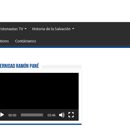
ristonautas TV
Historia de la Salvación
tions
Contáctanos
ternidad Ramón Pané
roductor
eo
00:00
03:46