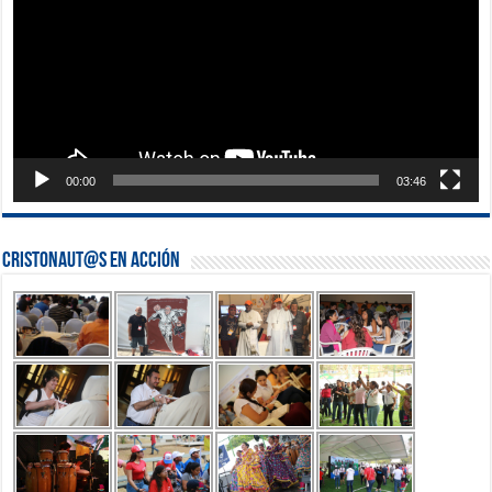
00:00
03:46
Cristonaut@s en Acción