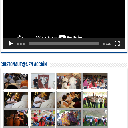
00:00
03:46
Cristonaut@s en Acción