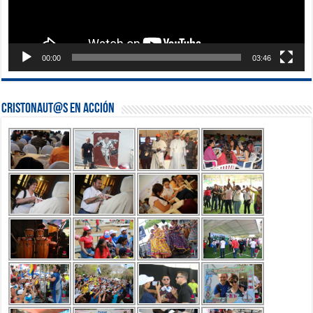
00:00
03:46
Cristonaut@s en Acción