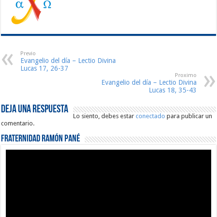
Previo
Evangelio del día – Lectio Divina
Lucas 17, 26-37
Proximo
Evangelio del día – Lectio Divina
Lucas 18, 35-43
Deja una respuesta
Lo siento, debes estar
conectado
para publicar un
comentario.
Fraternidad Ramón Pané
Reproductor
de
vídeo