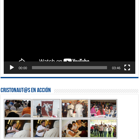
Reproductor
de
vídeo
00:00
03:46
Cristonaut@s en Acción